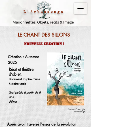
L'Arbassonge
Marionnettes, Objets, récits & Image
LE CHANT DES SILLONS
Nouvelle creation !
Création : Automne
2025
Récit et théâtre
d’objet.
Librement inspiré d’une
histoire vraie.
Tout public à partir de 8
ans
50mn
Dessins à l'encre :
Jöz
Graphisme:
Jö
Après avoir traversé l'essor de la révolution