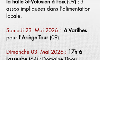
la halle St-Volusien à Foix
(09) ; 3
assos impliquées dans l'alimentation
locale.
Samedi 23 Mai 2026
à Varilhes
:
pour
l'Ariège Tour
(09)
Dimanche 03 Mai 2026
17h à
:
Lasseube
(64) ; Domaine Tinou
Samedi 02 Mai 2026
18h à
:
Lasseube
(64) ; Domaine Tinou
Samedi 18 Avril 2026
19h30 à
:
Limbrassac
(09) ; Asso L'Agram
Jeudi 22 Janvier 2026
à la
:
Médiathèque de Mirepoix
(09) ; "Les
Nuits de la lecture"