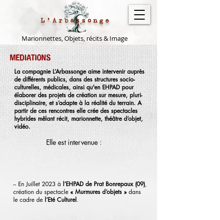
L'Arbassonge
Marionnettes, Objets, récits & Image
MEDIATIONS
La compagnie L’Arbassonge aime intervenir auprès
de différents publics, dans des structures socio-
culturelles, médicales, ainsi qu'en EHPAD pour
élaborer des projets de création sur mesure, pluri-
disciplinaire, et s’adapte à la réalité du terrain. A
partir de ces rencontres elle crée des spectacles
hybrides mêlant récit, marionnette, théâtre d’objet,
vidéo.
Elle est intervenue :
-- En Juillet 2023 à
l’EHPAD de Prat Bonrepaux (09)
,
création du spectacle
« Murmures d’objets »
dans
le cadre de
l’Eté Culturel
.